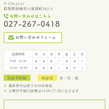
〒379-2121
群馬県前橋市小屋原町582-5
お問い合わせはこちら
027-267-0418
お問い合わせフォーム
診療時間
月
火
水
木
金
土
日
9:00 - 12:30
●
●
●
／
●
●
／
14:30 - 18:00
●
●
●
／
●
※
／
完全予約制
休診日
木 / 日 / 祝
※
最終受付は終了の30分前迄
※
土曜日午後の診療は14:00-17:30になります