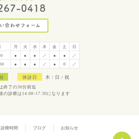
267-0418
い合わせフォーム
間
月
火
水
木
金
土
日
30
●
●
●
／
●
●
／
:00
●
●
●
／
●
※
／
制
休診日
木 / 日 / 祝
は終了の30分前迄
の診療は14:00-17:30になります
・診療時間
ブログ
お知らせ