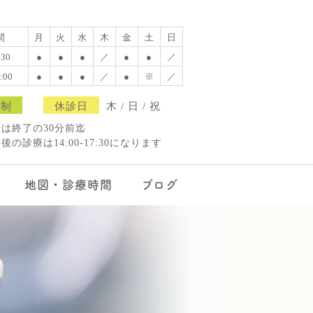
間
月
火
水
木
金
土
日
:30
●
●
●
／
●
●
／
8:00
●
●
●
／
●
※
／
約制
休診日
木 / 日 / 祝
は終了の30分前迄
の診療は14:00-17:30になります
地図・診療時間
ブログ