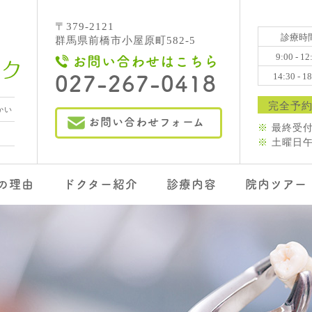
〒379-2121
診療時
群馬県前橋市小屋原町582-5
9:00 - 12
お問い合わせはこちら
14:30 - 1
027-267-0418
完全予
かい
お問い合わせフォーム
※
最終受付
※
土曜日午後
の理由
ドクター紹介
診療内容
院内ツアー