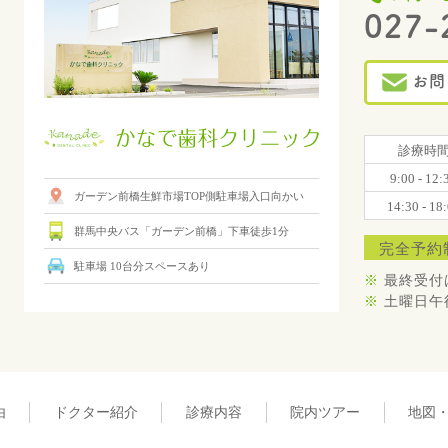
027-
お問
診療時
9:00 - 12:
ガーデン前橋生鮮市場TOP側駐車場入口向かい
14:30 - 18
群馬中央バス「ガーデン前橋」下車徒歩1分
完全予約
駐車場 10台分スペースあり
※
最終受付
※
土曜日午後
由
ドクター紹介
診療内容
院内ツアー
地図