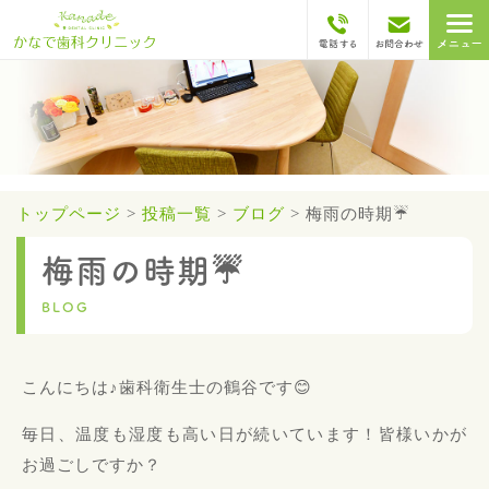
トップページ
>
投稿一覧
>
ブログ
>
梅雨の時期☔️
梅雨の時期☔️
BLOG
こんにちは♪歯科衛生士の鶴谷です😊
毎日、温度も湿度も高い日が続いています！皆様いかが
お過ごしですか？