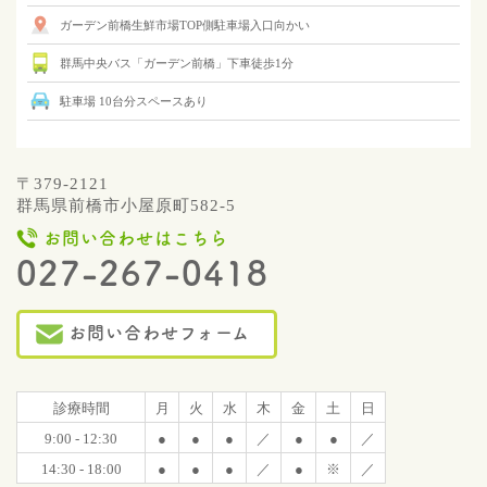
ガーデン前橋生鮮市場TOP側駐車場入口向かい
群馬中央バス「ガーデン前橋」下車徒歩1分
駐車場 10台分スペースあり
〒379-2121
群馬県前橋市小屋原町582-5
お問い合わせはこちら
027-267-0418
お問い合わせフォーム
診療時間
月
火
水
木
金
土
日
9:00 - 12:30
●
●
●
／
●
●
／
14:30 - 18:00
●
●
●
／
●
※
／