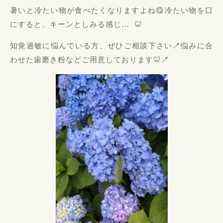
暑いと冷たい物が食べたくなりますよね
😋
冷たい物を口
にすると、キーンとしみる感じ
…
🦷
知覚過敏に悩んでいる方、ぜひご相談下さい
🪥
悩みに合
わせた歯磨き粉などご用意しております
🦷🪥